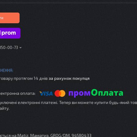
ти
 350-00-73
товару протягом 14 днів
за рахунок покупця
ідключені електронні платежі. Тепер ви можете купити будь-який то
айту.
ується на Matiz, Маматиз. GROG/DM. 94580433