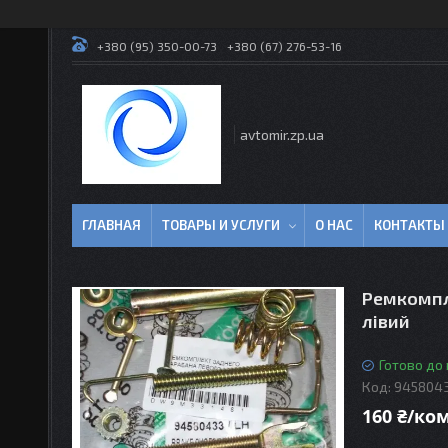
+380 (95) 350-00-73
+380 (67) 276-53-16
avtomir.zp.ua
ГЛАВНАЯ
ТОВАРЫ И УСЛУГИ
О НАС
КОНТАКТЫ
Ремкомпл
лівий
Готово до
Код:
945804
160 ₴/ко