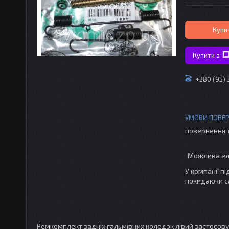
Купи
Купити з
+380 (95)
повернення 
У компанії п
покидаючи с
Ремкомплект задніх гальмівних колодок лівий застосов