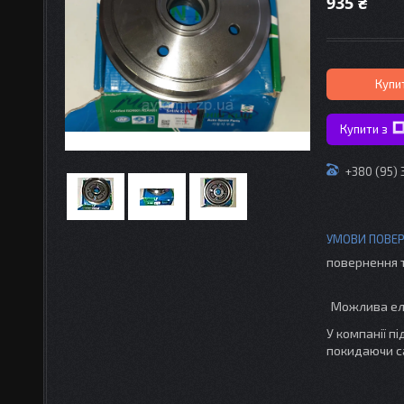
935 ₴
Купи
Купити з
+380 (95)
повернення 
У компанії п
покидаючи с