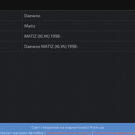
Daewoo
Matiz
MATIZ (KLYA) 1998-
Daewoo MATIZ (KLYA) 1998-
Сайт створений на маркетплейсі
Prom.ua
Интернет магазин АвтоМир |
Поскаржитися на контент
|
Політика конфіденційно