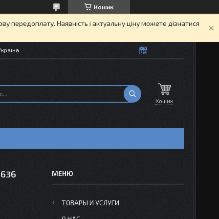
Кошик
кову передоплату. Наявність і актуальну ціну можете дізнатися
Україна
Кошик
6636
ТОВАРЫ И УСЛУГИ
О НАС