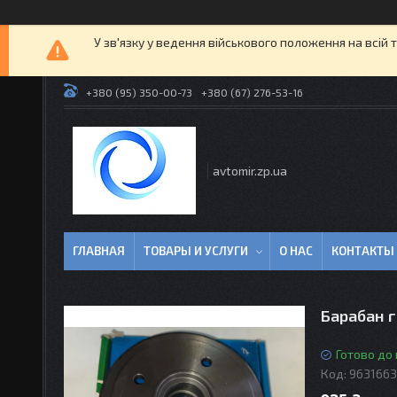
У зв'язку у ведення військового положення на всій 
+380 (95) 350-00-73
+380 (67) 276-53-16
avtomir.zp.ua
ГЛАВНАЯ
ТОВАРЫ И УСЛУГИ
О НАС
КОНТАКТЫ
Барабан 
Готово до
Код:
963166