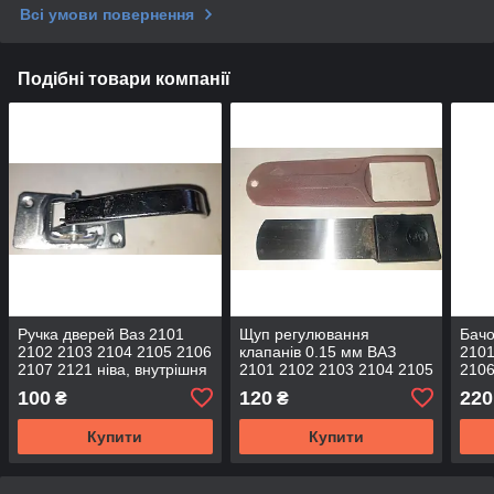
Всі умови повернення
Подібні товари компанії
Ручка дверей Ваз 2101
Щуп регулювання
Бачо
2102 2103 2104 2105 2106
клапанів 0.15 мм ВАЗ
2101
2107 2121 ніва, внутрішня
2101 2102 2103 2104 2105
2106
(гачок) металева хром
2106 2107 Нива Тайга
100
120
220
₴
₴
Flagmus
2121
Купити
Купити