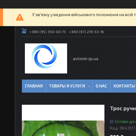
У зв'язку у ведення військового положення на всій 
+380 (95) 350-00-73
+380 (67) 276-53-16
avtomir.zp.ua
ГЛАВНАЯ
ТОВАРЫ И УСЛУГИ
О НАС
КОНТАКТЫ
Трос ручн
Готово до
Код:
9643511