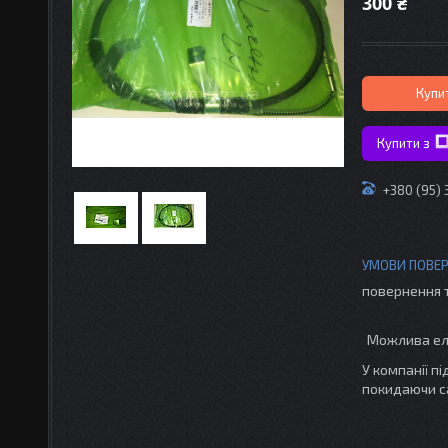
300 ₴
Купи
Купити з
+380 (95)
повернення 
У компанії п
покидаючи с