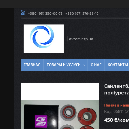
+380 (95) 350-00-73
+380 (67) 276-53-16
avtomir.zp.ua
ГЛАВНАЯ
ТОВАРЫ И УСЛУГИ
О НАС
КОНТАКТЫ
Сайлентбл
поліурета
Немає в наяв
Код:
06811 (
450 ₴/ко