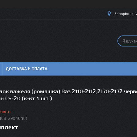
Запоріжжя, 
ДОСТАВКА И ОПЛАТА
ок важеля (ромашка) Ваз 2110-2112,2170-2172 чер
н CS-20 (к-кт 4 шт.)
ності
2108-2904046)
мплект