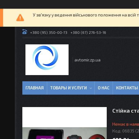
У зв'язку у ведення військового положення на всій 
+380 (95) 350-00-73
+380 (67) 276-53-16
avtomir.zp.ua
ГЛАВНАЯ
ТОВАРЫ И УСЛУГИ
О НАС
КОНТАКТЫ
Стійка ста
Немає в наяв
Код:
06835 (