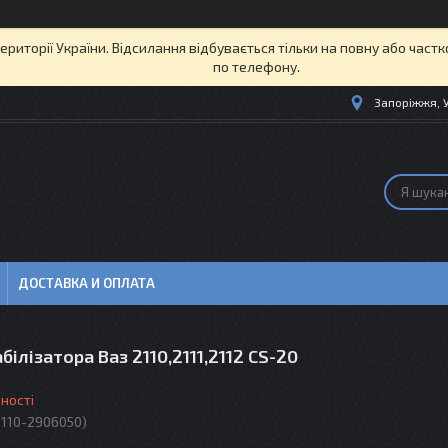
території України. Відсилання відбувається тільки на повну або част
по телефону.
Запоріжжя, 
ДОСТАВКА И ОПЛАТА
білізатора Ваз 2110,2111,2112 CS-20
ності
2110-2906050)