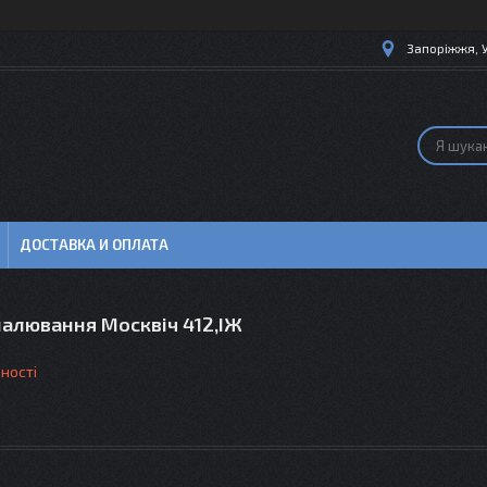
Запоріжжя, 
ДОСТАВКА И ОПЛАТА
палювання Москвіч 412,ІЖ
ності