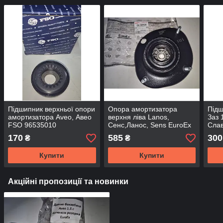
Підшипник верхньої опори
Опора амортизатора
Підш
амортизатора Aveo, Авео
верхня ліва Lanos,
Заз 
FSO 96535010
Сенс,Ланос, Sens EuroEx
Сла
170
585
300
₴
₴
Купити
Купити
Акційні пропозиції та новинки