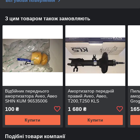
Всі умови повернення
З цим товаром також замовляють
Відбійник переднього
Амортизатор передній
Пиль
амортизатора Aveo, Aвео
правий Aveo, Авео,
амор
SHIN KUM 96535006
T200,T250 KLS
Gro
100
1 680
165
₴
₴
Купити
Купити
Подібні товари компанії