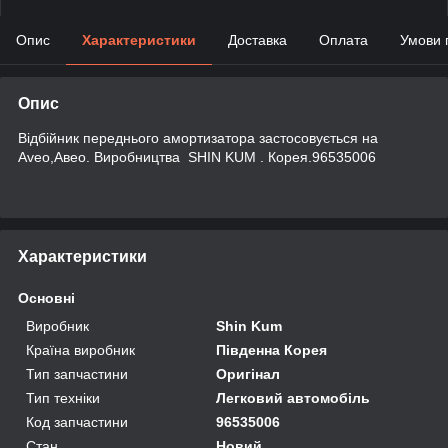
Опис
Характеристики
Доставка
Оплата
Умови 
Опис
Відбійник переднього амортизатора застосовується на
Aveo,Авео. Виробництва SHIN KUM . Корея.96535006
Характеристики
Основні
Виробник
Shin Kum
Країна виробник
Південна Корея
Тип запчастини
Оригінал
Тип техніки
Легковий автомобіль
Код запчастини
96535006
Стан
Новий