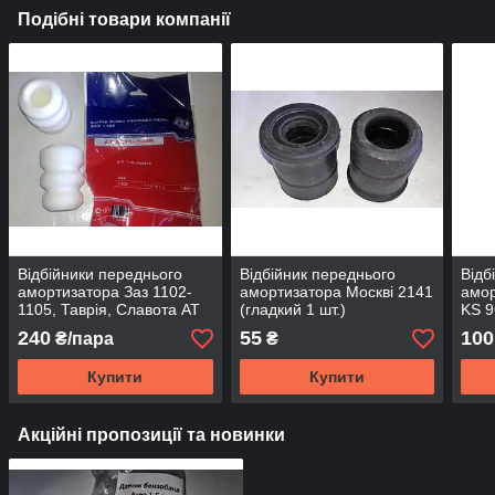
Подібні товари компанії
Відбійники переднього
Відбійник переднього
Відб
амортизатора Заз 1102-
амортизатора Москві 2141
амор
1105, Таврія, Славота AT
(гладкий 1 шт.)
KS 
(к-кт 2 шт.)
240
55
100
₴/пара
₴
Купити
Купити
Акційні пропозиції та новинки