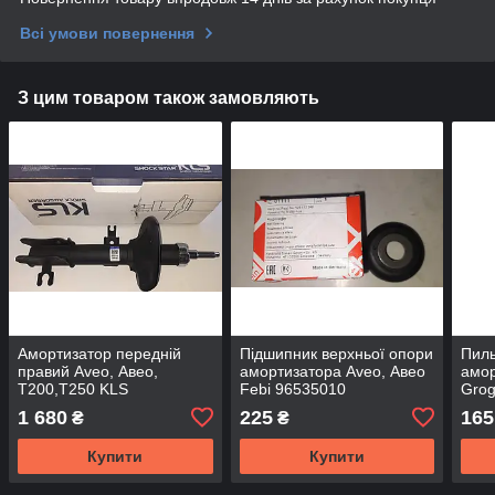
Всі умови повернення
З цим товаром також замовляють
Амортизатор передній
Підшипник верхньої опори
Пиль
правий Aveo, Авео,
амортизатора Aveo, Авео
амор
T200,T250 KLS
Febi 96535010
Gro
1 680
225
165
₴
₴
Купити
Купити