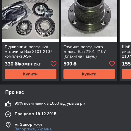
Підшипники передньої
Ступиця переднього
Шай
маточини Ваз 2101-2107
колеса Ваз 2101-2107
дист
комплект ASR
(блакитна чавун.)
2107
330
500
155
₴/комплект
₴
Купити
Купити
Про нас
99% позитивних з 1060 відгуків за рік
Працює з 19.12.2015
м. Запоріжжя
Запоріжжя, Україна