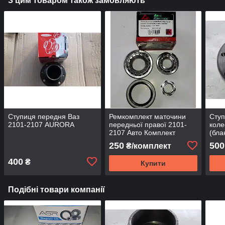
З цим товаром також замовляють
Ступиця передня Ваз
Ремкомплект маточини
Ступ
2101-2107 AURORA
передньої правої 2101-
коле
2107 Авто Комплект
(бла
250
500
₴/комплект
400
₴
Купити
Подібні товари компанії