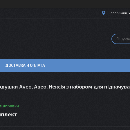
Запоріжжя, 
ДОСТАВКА И ОПЛАТА
душки Aveo, Авео, Нексія з набором для підкачув
 відправки
мплект