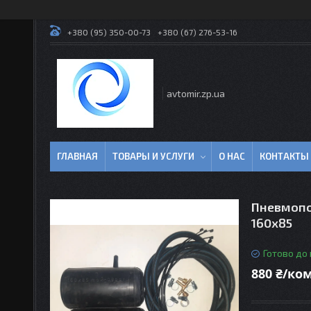
+380 (95) 350-00-73
+380 (67) 276-53-16
avtomir.zp.ua
ГЛАВНАЯ
ТОВАРЫ И УСЛУГИ
О НАС
КОНТАКТЫ
Пневмопо
160х85
Готово до
880 ₴/ко