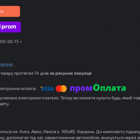
ти
 350-00-73
товару протягом 14 днів
за рахунок покупця
ідключені електронні платежі. Тепер ви можете купити будь-який то
айту.
ся на Aveo, Aвео, Нексія з 160х85. Украина. До комплекту підкач
у, допомагає під час завантаження автомобіля, акачується через 