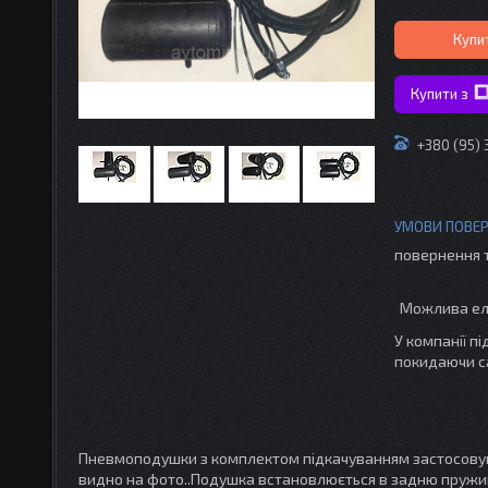
Купи
Купити з
+380 (95)
повернення 
У компанії п
покидаючи с
Пневмоподушки з комплектом підкачуванням застосовують
видно на фото..Подушка встановлюється в задню пружин