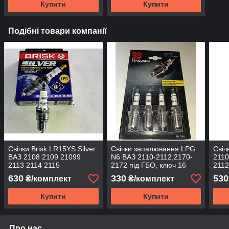
Купити
Купити
Подібні товари компанії
Свічки Brisk LR15YS Silver
Свічки запалювання LPG
Свіч
ВАЗ 2108 2109 21099
N6 ВАЗ 2110-2112,2170-
2110
2113 2114 2115
2172 під ГБО, ключ 16
2112
16кл
630
330
530
₴/комплект
₴/комплект
Купити
Купити
Про нас