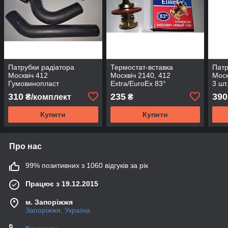
Патрубки радіатора
Термостат-вставка
Патр
Москвіч 412
Москвіч 2140, 412
Моск
Гумовинопласт
Extra/EuroEx 83°
3 шт.
310
235
390
₴/комплект
₴
Купити
Купити
Про нас
99% позитивних з 1060 відгуків за рік
Працює з 19.12.2015
м. Запоріжжя
Запоріжжя, Україна