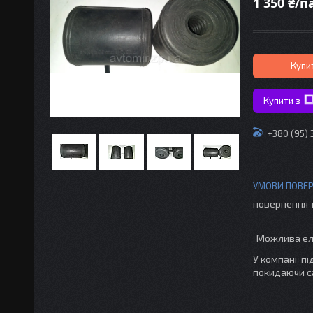
1 350 ₴/п
Купи
Купити з
+380 (95)
повернення 
У компанії п
покидаючи с