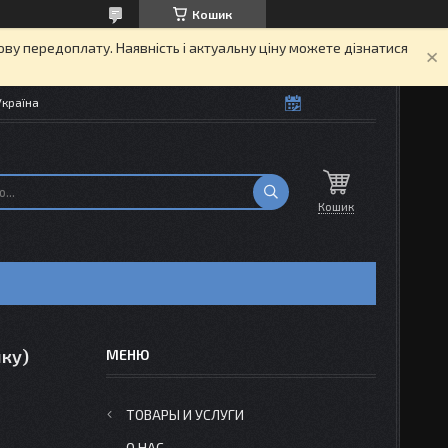
Кошик
кову передоплату. Наявність і актуальну ціну можете дізнатися
Україна
Кошик
ку)
ТОВАРЫ И УСЛУГИ
О НАС