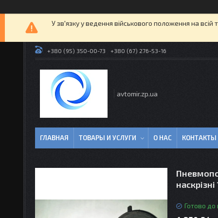
У зв'язку у ведення військового положення на всій 
+380 (95) 350-00-73
+380 (67) 276-53-16
avtomir.zp.ua
ГЛАВНАЯ
ТОВАРЫ И УСЛУГИ
О НАС
КОНТАКТЫ
Пневмопо
наскрізні
Готово до