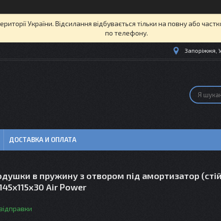
території України. Відсилання відбувається тільки на повну або част
по телефону.
Запоріжжя, 
ДОСТАВКА И ОПЛАТА
душки в пружину з отвором під амортизатор (стій
 145х115х30 Air Power
 відправки