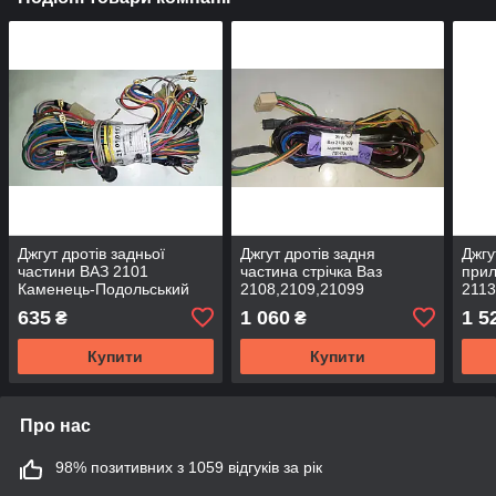
Джгут дротів задньої
Джгут дротів задня
Джгу
частини ВАЗ 2101
частина стрічка Ваз
прил
Каменець-Подольський
2108,2109,21099
2113
Каменець-Подольський
Под
635
1 060
1 5
₴
₴
Купити
Купити
Про нас
98% позитивних з 1059 відгуків за рік