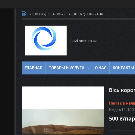
+380 (95) 350-00-73
+380 (67) 276-53-16
avtomir.zp.ua
ГЛАВНАЯ
ТОВАРЫ И УСЛУГИ
О НАС
КОНТАКТЫ
Вісь коро
Немає в наяв
Код:
412-100
500 ₴/па