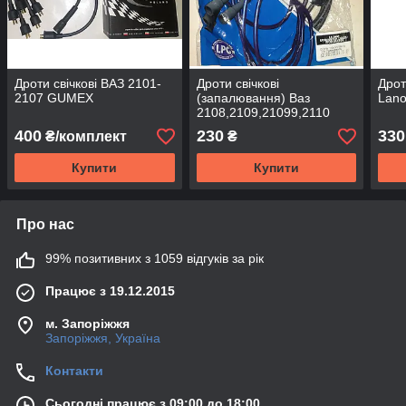
Дроти свічкові ВАЗ 2101-
Дроти свічкові
Дрот
2107 GUMEX
(запалювання) Ваз
Lano
2108,2109,21099,2110
LSA
400
230
330
₴/комплект
₴
Купити
Купити
Про нас
99% позитивних з 1059 відгуків за рік
Працює з 19.12.2015
м. Запоріжжя
Запоріжжя, Україна
Контакти
Сьогодні працює з 09:00 до 18:00