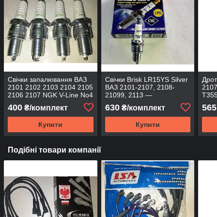
Свічки запалювання ВАЗ
Свічки Brisk LR15YS Silver
Дрот
2101 2102 2103 2104 2105
ВАЗ 2101-2107, 2108-
2107
2106 2107 NGK V-Line No4
21099, 2113 —
T35
ВР6E
2115,2121,ніва, таврія,
400
630
565
₴/комплект
₴/комплект
Lanos, Sens
Купити
Купити
Подібні товари компанії