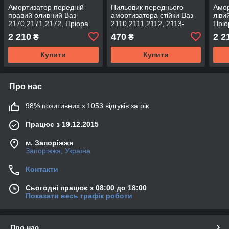
Амортизатор передній
Пильовик переднього
Амор
правий оливний Ваз
амортизатора стійки Ваз
ліви
2170,2171,2172, Пріора
2110,2111,2112, 2113-
Пріо
KLS
2115,2170-2172 Оригінал
2 210
470
2 2
₴
₴
Купити
Купити
Про нас
98% позитивних з 1053 відгуків за рік
Працює з 19.12.2015
м. Запоріжжя
Запоріжжя, Україна
Контакти
Сьогодні працює з 08:00 до 18:00
Показати весь графік роботи
Про нас