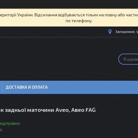
території України. Відсилання відбувається тільки на повну або част
по телефону.
Запоріжжя, 
ДОСТАВКА И ОПЛАТА
к задньої маточини Aveo, Авео FAG
 відправки
14