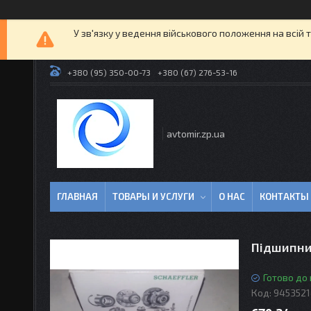
У зв'язку у ведення військового положення на всій 
+380 (95) 350-00-73
+380 (67) 276-53-16
avtomir.zp.ua
ГЛАВНАЯ
ТОВАРЫ И УСЛУГИ
О НАС
КОНТАКТЫ
Підшипни
Готово до
Код:
945352