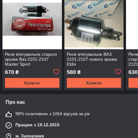
Реле втягувальне старого
Реле втягувальне ВАЗ
Реле
зразка Ваз 2101-2107
2101-2107 нового зразка
стар
Master Sport
Eldix
2121
Eldi
670
580
630
₴
₴
Купити
Купити
Про нас
98% позитивних з 1064 відгуків за рік
Працює з 19.12.2015
м. Запоріжжя