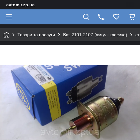
avtomir.zp.ua
Товари та послуги
Ваз 2101-2107 (жигулі класика)
е