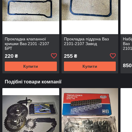
Прокладка клапанної
Прокладка піддона Ваз
Набі
кришки Ваз 2101 -2107
2101-2107 Завод
Ваз
БРТ
2101
(76)
220
255
₴
₴
Зав
850
Купити
Купити
Подібні товари компанії