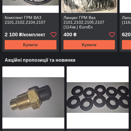
Комплект ГРМ ВАЗ
Ланцюг ГРМ Ваз
Ланц
2101,2102,2104,2107
2101,2102,2105,2107
(116з
(114зв.) EuroEx
2 100
400
620
₴/комплект
₴
Купити
Купити
Акційні пропозиції та новинки