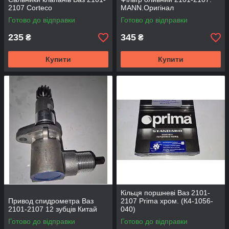
2107 Corteco
MANN.Оригінал
Готово до відправки
Готово до відправки
235
345
₴
₴
Купити
Купити
Кільця поршневі Ваз 2101-
Привод спидрометра Ваз
2107 Prima хром. (К4-1056-
2101-2107 12 зубців Китай
040)
Готово до відправки
Готово до відправки