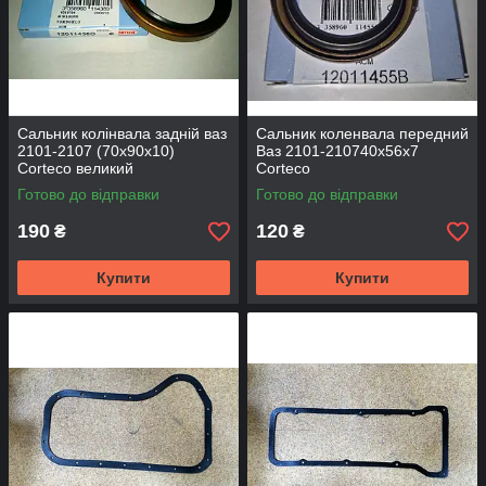
Сальник колінвала задній ваз
Сальник коленвала передний
2101-2107 (70х90х10)
Ваз 2101-210740х56х7
Corteco великий
Corteco
Готово до відправки
Готово до відправки
190
120
₴
₴
Купити
Купити