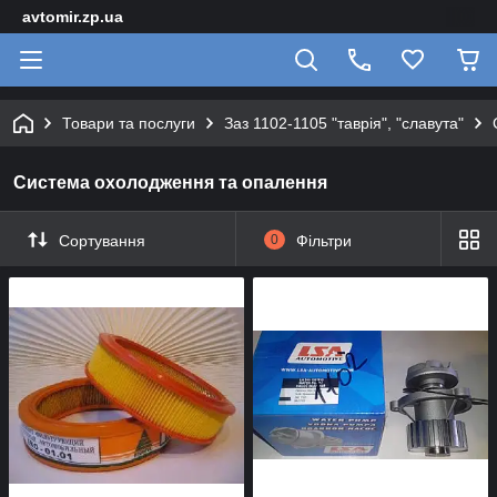
avtomir.zp.ua
Товари та послуги
Заз 1102-1105 "таврія", "славута"
Система охолодження та опалення
Сортування
0
Фільтри