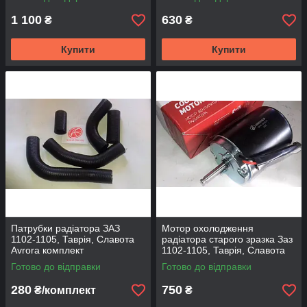
1 100
630
₴
₴
Купити
Купити
Патрубки радіатора ЗАЗ
Мотор охолодження
1102-1105, Таврія, Славота
радіатора старого зразка Заз
Avrora комплект
1102-1105, Таврія, Славота
AURORA
Готово до відправки
Готово до відправки
280
750
₴/комплект
₴