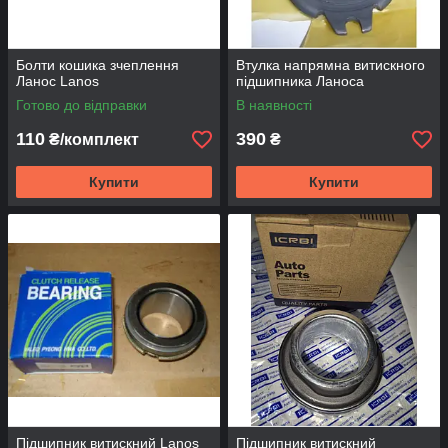
Болти кошика зчеплення
Втулка напрямна витискного
Ланос Lanos
підшипника Ланоса
Готово до відправки
В наявності
110
390
₴/комплект
₴
Купити
Купити
Підшипник витискний Lanos
Підшипник витискний