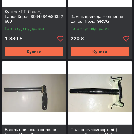
Куліса КПП Ланос,
Lanos.Корея.90342949/96332
Важіль привода зчеплення
660
Lanos, Nexia GROG
Готово до відправки
Готово до відправки
1 380
220
₴
₴
Купити
Купити
Важіль привода зчеплення
Палець куліси(вертоліт)