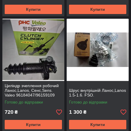
Купити
Купити
Циліндр зчеплення робочий
Ланос,Lanos, Сенс,Sens.
Шрус внутрішній Ланос,Lanos
Valeo 96184047/96159109
1.5-1.6. FSO.
Готово до відправки
Готово до відправки
720
1 300
₴
₴
Купити
Купити