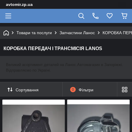
avtomir.zp.ua
Товари та послуги
Запчастини Ланос
КОРОБКА ПЕРЕ
КОРОБКА ПЕРЕДАЧ І ТРАНСМІСІЯ LANOS
Великий асортимент деталей на Ланос.
Автомагазин в Запоріжжі.
Відправляємо по Україні.
Сортування
0
Фільтри