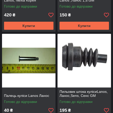
Lanos, Nexia Корея
Lanos ,Ланос 1,5.GM
Готово до відправки
Готово до відправки
420
150
₴
₴
Купити
Купити
Пильовик штока кулісиLanos,
Палець куліси Lanos Ланос
Ланос,Sens, Сенс GM
Готово до відправки
Готово до відправки
40
195
₴
₴