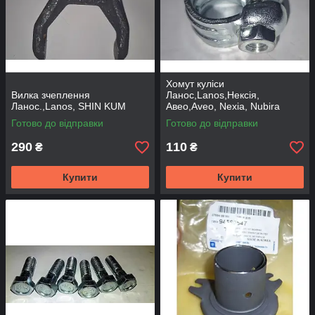
Хомут куліси
Вилка зчеплення
Ланос,Lanos,Нексія,
Ланос.,Lanos, SHIN KUM
Авео,Aveo, Nexia, Nubira
Готово до відправки
Готово до відправки
290
110
₴
₴
Купити
Купити