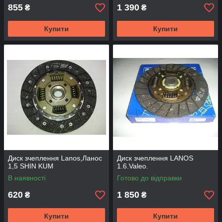
855
1 390
₴
₴
Купити
Купити
Диск зчеплення Lanos,Ланос
Диск зчеплення LANOS
1,5 SHIN KUM
1.6.Valeo.
В наявності
Готово до відправки
620
1 850
₴
₴
Купити
Купити