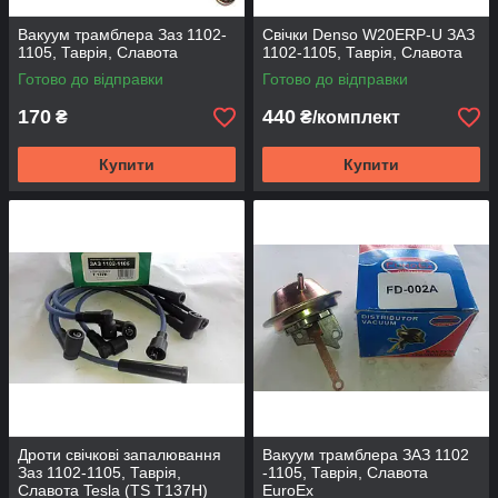
Вакуум трамблера Заз 1102-
Свічки Denso W20ERP-U ЗАЗ
1105, Таврія, Славота
1102-1105, Таврія, Славота
Готово до відправки
Готово до відправки
170
440
₴
₴/комплект
Купити
Купити
Дроти свічкові запалювання
Вакуум трамблера ЗАЗ 1102
Заз 1102-1105, Таврія,
-1105, Таврія, Славота
Славота Tesla (TS T137H)
EuroEx