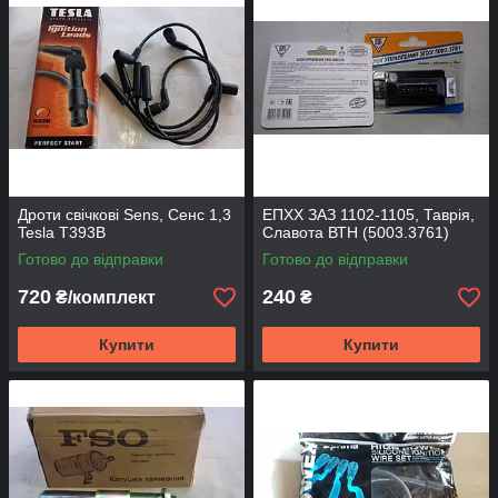
Дроти свічкові Sens, Сенс 1,3
ЕПХХ ЗАЗ 1102-1105, Таврія,
Tesla T393B
Славота ВТН (5003.3761)
Готово до відправки
Готово до відправки
720
240
₴/комплект
₴
Купити
Купити