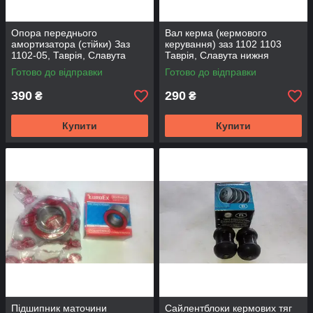
Опора переднього
Вал керма (кермового
амортизатора (стійки) Заз
керування) заз 1102 1103
1102-05, Таврія, Славута
Таврія, Славута нижня
Запоріжжя
частина трезуб
Готово до відправки
Готово до відправки
390
290
₴
₴
Купити
Купити
Підшипник маточини
Сайлентблоки кермових тяг