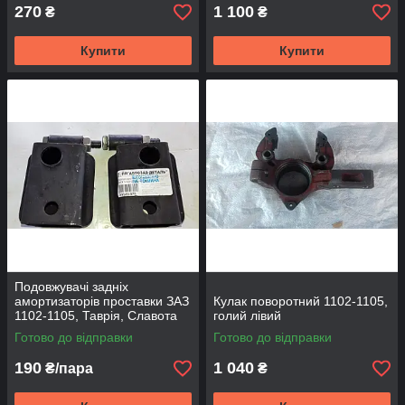
270
1 100
₴
₴
Купити
Купити
Подовжувачі задніх
амортизаторів проставки ЗАЗ
Кулак поворотний 1102-1105,
1102-1105, Таврія, Славота
голий лівий
80 мм
Готово до відправки
Готово до відправки
190
1 040
₴/пара
₴