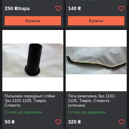
250
140
₴/пара
₴
Купити
Купити
Пильовик передньої стійки
Тяга реактивна Заз 1102-
Заз 1102-1105, Таврія,
1105, Таврія, Славота
Славота
(клюшка)
Готово до відправки
Готово до відправки
50
320
₴
₴