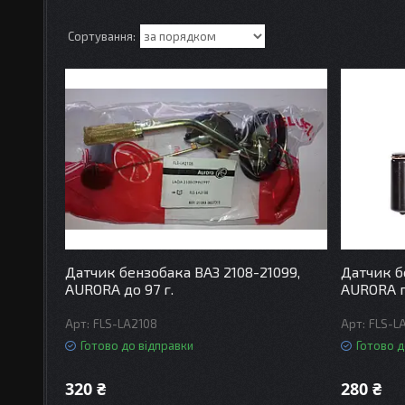
Датчик бензобака ВАЗ 2108-21099,
Датчик б
AURORA до 97 г.
AURORA пі
FLS-LA2108
FLS-L
Готово до відправки
Готово д
320 ₴
280 ₴