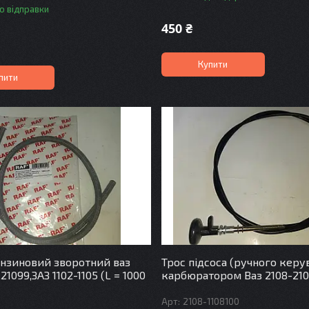
о відправки
450 ₴
Купити
пити
нзиновий зворотний ваз
Трос підсоса (ручного керу
,21099,ЗАЗ 1102-1105 (L = 1000
карбюратором Ваз 2108-210
2108-1108100