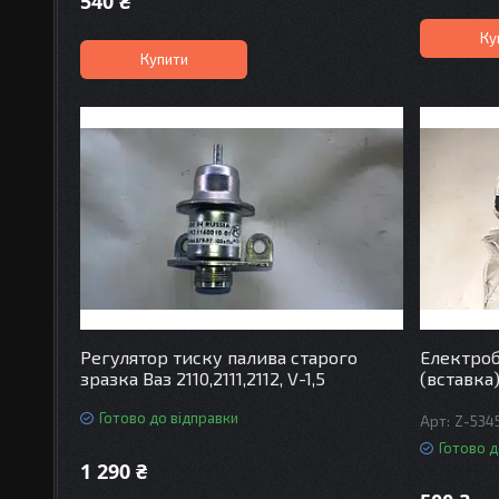
540 ₴
Ку
Купити
Регулятор тиску палива старого
Електроб
зразка Ваз 2110,2111,2112, V-1,5
(вставка)
Готово до відправки
Z-534
Готово д
1 290 ₴