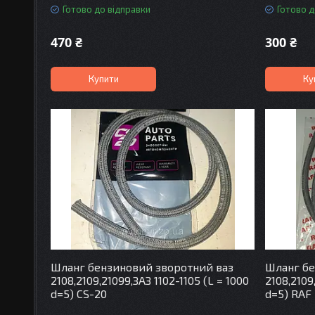
Готово до відправки
Готово д
470 ₴
300 ₴
Купити
Ку
Шланг бензиновий зворотний ваз
Шланг бе
2108,2109,21099,ЗАЗ 1102-1105 (L = 1000
2108,2109
d=5) CS-20
d=5) RAF