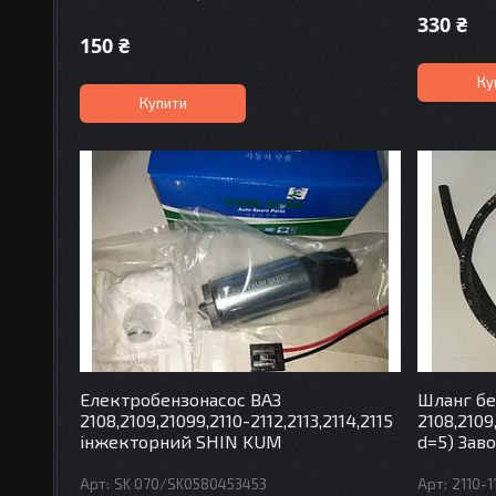
330 ₴
150 ₴
Ку
Купити
Електробензонасос ВАЗ
Шланг бе
2108,2109,21099,2110-2112,2113,2114,2115
2108,2109
інжекторний SHIN KUM
d=5) Зав
SK 070/SK0580453453
2110-