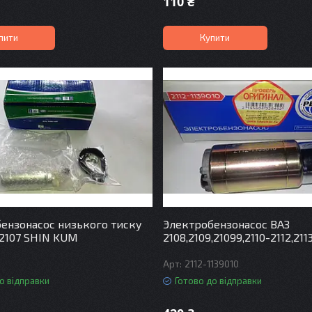
110 ₴
пити
Купити
ензонасос низького тиску
Электробензонасос ВАЗ
-2107 SHIN KUM
2108,2109,21099,2110-2112,2113
2112-1139010
о відправки
Готово до відправки