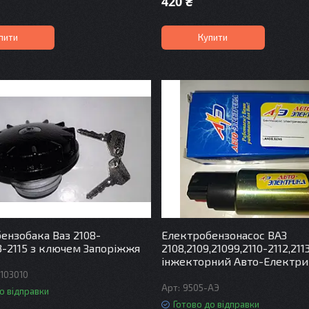
420 ₴
пити
Купити
ензобака Ваз 2108-
Електробензонасос ВАЗ
13-2115 з ключем Запоріжжя
2108,2109,21099,2110-2112,2113
інжекторний Авто-Електри
1103010
9505-АЭ
о відправки
Готово до відправки