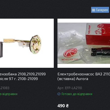
Галерея
ензобака 2108,2109,21099
Електробензонасос ВАЗ 2110
сля 97 г. 2108-21099
(вставка) Aurora
A21083
EFP-LA2110
о відправки
Готово до відправки
490 ₴