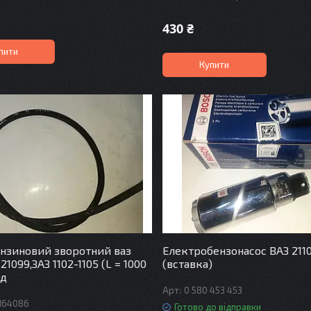
430 ₴
пити
Купити
нзиновий зворотний ваз
Електробензонасос ВАЗ 2110
,21099,ЗАЗ 1102-1105 (L = 1000
(вставка)
од
0 580 453 453
1164086
Готово до відправки