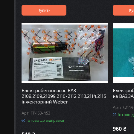
Купити
Ку
Електробензонасос ВАЗ
Електроб
2108,2109,21099,2110-2112,2113,2114,2115
на ВАЗ,ЗА
інжекторний Weber
7.2144
FP453-453
Готово д
Готово до відправки
960 ₴