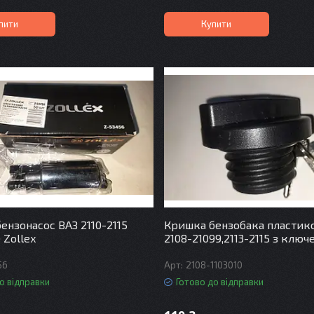
пити
Купити
ензонасос ВАЗ 2110-2115
Кришка бензобака пластико
 Zollex
2108-21099,2113-2115 з ключ
56
2108-1103010
о відправки
Готово до відправки