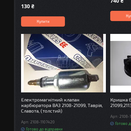
740 ₴
130 ₴
Ку
Купити
Електромагнітний клапан
Кришка б
карбюратора ВАЗ 2108-21099, Таврія,
21099,21
Славота, (толстий)
2108-
2108-1107420
Готово д
Готово до відправки