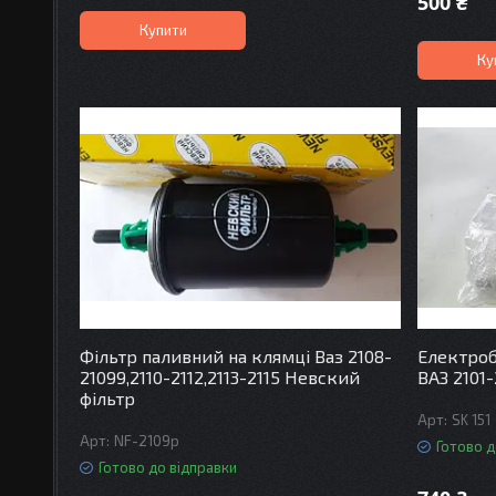
500 ₴
Купити
Ку
Фільтр паливний на клямці Ваз 2108-
Електроб
21099,2110-2112,2113-2115 Невский
ВАЗ 2101
фільтр
SK 151
NF-2109p
Готово д
Готово до відправки