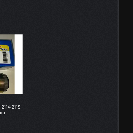
,2114,2115
ка