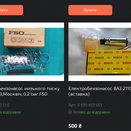
пити
Купити
ензонасос низького тиску
Електробензонасос ВАЗ 2110
З,Москвіч, 0,2 bar FSO
(вставка)
0.51.0
0 580 453 453
о відправки
Готово до відправки
500 ₴